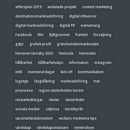
affärsplan 2019
avslutade projekt
content marketing
destinationsmarknadsföring
digital influencer
digital marknadsföring
digital PR
evenemang
Facebook
film
fjällgourmet
framtid
försäljning
gdpr
grafisk profil
gränshandelsmarknaden
hemavan tärnaby 2020
hemsida
hemsidan
hållbarhet
hållbarhetstips
information
instagram
intill
investerardagar
kick off
kommunikation
logotyp
längdåkning
marknadsföring
mat
pressresa
region västerbotten turism
reseanledningar
skoter
skoterleder
sociala medier
säljresa
turistbyrån
varumärkeskännedom
veckans medvetna tips
värdskap
värdskapsmästare
wintershow