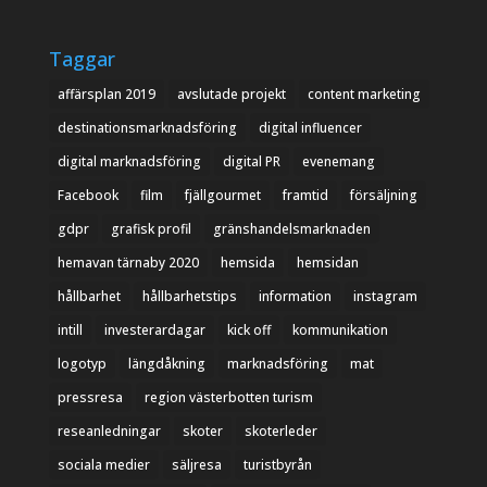
Taggar
affärsplan 2019
avslutade projekt
content marketing
destinationsmarknadsföring
digital influencer
digital marknadsföring
digital PR
evenemang
Facebook
film
fjällgourmet
framtid
försäljning
gdpr
grafisk profil
gränshandelsmarknaden
hemavan tärnaby 2020
hemsida
hemsidan
hållbarhet
hållbarhetstips
information
instagram
intill
investerardagar
kick off
kommunikation
logotyp
längdåkning
marknadsföring
mat
pressresa
region västerbotten turism
reseanledningar
skoter
skoterleder
sociala medier
säljresa
turistbyrån