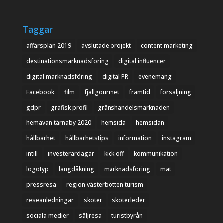
Taggar
affärsplan 2019
avslutade projekt
content marketing
destinationsmarknadsföring
digital influencer
digital marknadsföring
digital PR
evenemang
Facebook
film
fjällgourmet
framtid
försäljning
gdpr
grafisk profil
gränshandelsmarknaden
hemavan tärnaby 2020
hemsida
hemsidan
hållbarhet
hållbarhetstips
information
instagram
intill
investerardagar
kick off
kommunikation
logotyp
längdåkning
marknadsföring
mat
pressresa
region västerbotten turism
reseanledningar
skoter
skoterleder
sociala medier
säljresa
turistbyrån