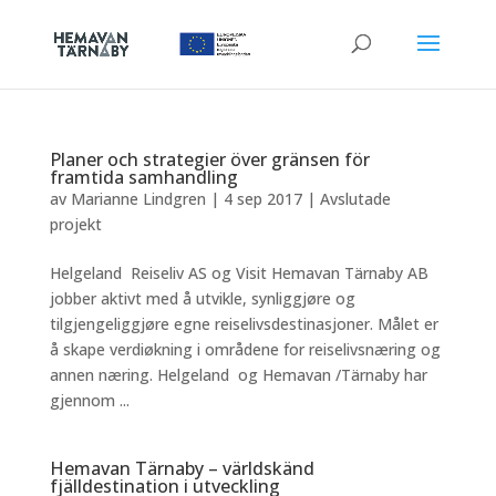
Planer och strategier över gränsen för
framtida samhandling
av
Marianne Lindgren
|
4 sep 2017
|
Avslutade
projekt
Helgeland Reiseliv AS og Visit Hemavan Tärnaby AB
jobber aktivt med å utvikle, synliggjøre og
tilgjengeliggjøre egne reiselivsdestinasjoner. Målet er
å skape verdiøkning i områdene for reiselivsnæring og
annen næring. Helgeland og Hemavan /Tärnaby har
gjennom ...
Hemavan Tärnaby – världskänd
fjälldestination i utveckling