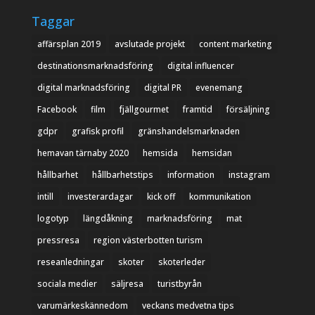
Taggar
affärsplan 2019
avslutade projekt
content marketing
destinationsmarknadsföring
digital influencer
digital marknadsföring
digital PR
evenemang
Facebook
film
fjällgourmet
framtid
försäljning
gdpr
grafisk profil
gränshandelsmarknaden
hemavan tärnaby 2020
hemsida
hemsidan
hållbarhet
hållbarhetstips
information
instagram
intill
investerardagar
kick off
kommunikation
logotyp
längdåkning
marknadsföring
mat
pressresa
region västerbotten turism
reseanledningar
skoter
skoterleder
sociala medier
säljresa
turistbyrån
varumärkeskännedom
veckans medvetna tips