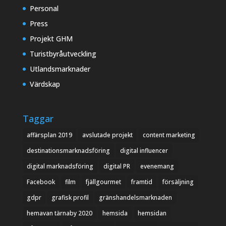
Personal
Press
Projekt GHM
Turistbyråutveckling
Utlandsmarknader
Värdskap
Taggar
affärsplan 2019
avslutade projekt
content marketing
destinationsmarknadsföring
digital influencer
digital marknadsföring
digital PR
evenemang
Facebook
film
fjällgourmet
framtid
försäljning
gdpr
grafisk profil
gränshandelsmarknaden
hemavan tärnaby 2020
hemsida
hemsidan