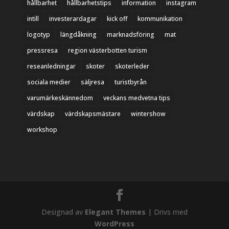
hållbarhet
hållbarhetstips
information
instagram
intill
investerardagar
kick off
kommunikation
logotyp
längdåkning
marknadsföring
mat
pressresa
region västerbotten turism
reseanledningar
skoter
skoterleder
sociala medier
säljresa
turistbyrån
varumärkeskännedom
veckans medvetna tips
värdskap
värdskapsmästare
wintershow
workshop
Designad av
Elegant Themes
| Drivs med
WordPress