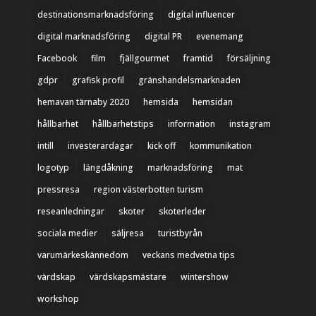
destinationsmarknadsföring
digital influencer
digital marknadsföring
digital PR
evenemang
Facebook
film
fjällgourmet
framtid
försäljning
gdpr
grafisk profil
gränshandelsmarknaden
hemavan tärnaby 2020
hemsida
hemsidan
hållbarhet
hållbarhetstips
information
instagram
intill
investerardagar
kick off
kommunikation
logotyp
längdåkning
marknadsföring
mat
pressresa
region västerbotten turism
reseanledningar
skoter
skoterleder
sociala medier
säljresa
turistbyrån
varumärkeskännedom
veckans medvetna tips
värdskap
värdskapsmästare
wintershow
workshop