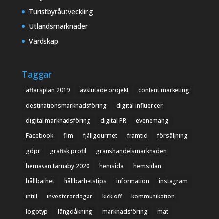
Turistbyråutveckling
Utlandsmarknader
Värdskap
Taggar
affärsplan 2019
avslutade projekt
content marketing
destinationsmarknadsföring
digital influencer
digital marknadsföring
digital PR
evenemang
Facebook
film
fjällgourmet
framtid
försäljning
gdpr
grafisk profil
gränshandelsmarknaden
hemavan tärnaby 2020
hemsida
hemsidan
hållbarhet
hållbarhetstips
information
instagram
intill
investerardagar
kick off
kommunikation
logotyp
längdåkning
marknadsföring
mat