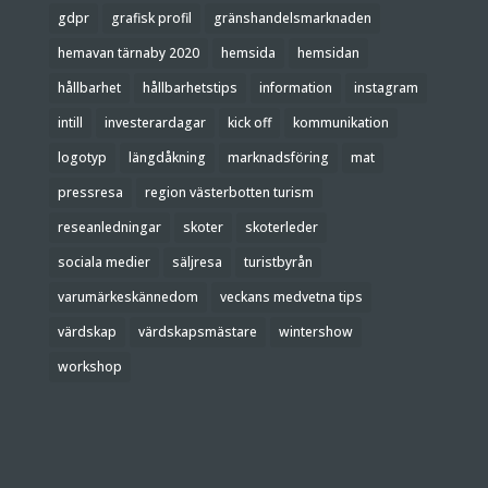
gdpr
grafisk profil
gränshandelsmarknaden
hemavan tärnaby 2020
hemsida
hemsidan
hållbarhet
hållbarhetstips
information
instagram
intill
investerardagar
kick off
kommunikation
logotyp
längdåkning
marknadsföring
mat
pressresa
region västerbotten turism
reseanledningar
skoter
skoterleder
sociala medier
säljresa
turistbyrån
varumärkeskännedom
veckans medvetna tips
värdskap
värdskapsmästare
wintershow
workshop