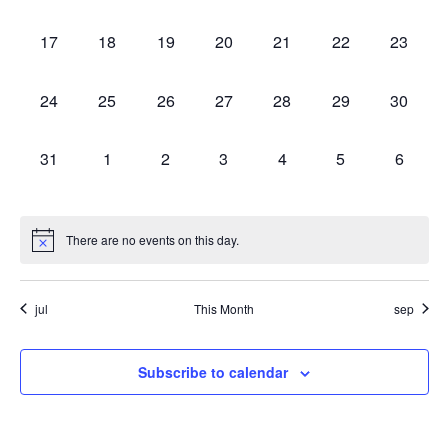
events,
events,
events,
events,
events,
events,
events,
0
0
0
0
0
0
0
17
18
19
20
21
22
23
events,
events,
events,
events,
events,
events,
events,
0
0
0
0
0
0
0
24
25
26
27
28
29
30
events,
events,
events,
events,
events,
events,
events,
0
0
0
0
0
0
0
31
1
2
3
4
5
6
events,
events,
events,
events,
events,
events,
events,
There are no events on this day.
jul
This Month
sep
Subscribe to calendar