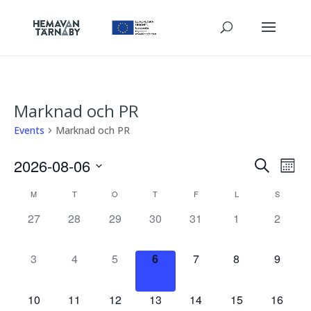
Marknad och PR
Events
Marknad och PR
Events
Eve
2026-08-06
Search
Mont
Vie
Search
Select
Calendar
M
T
O
T
F
L
S
Nav
date.
and
of
0
0
0
0
0
0
0
27
28
29
30
31
1
2
Views
events,
events,
events,
events,
events,
events,
events,
Events
Navigat
0
0
0
0
0
0
0
3
4
5
6
7
8
9
events,
events,
events,
events,
events,
events,
events,
0
0
0
0
0
0
0
10
11
12
13
14
15
16