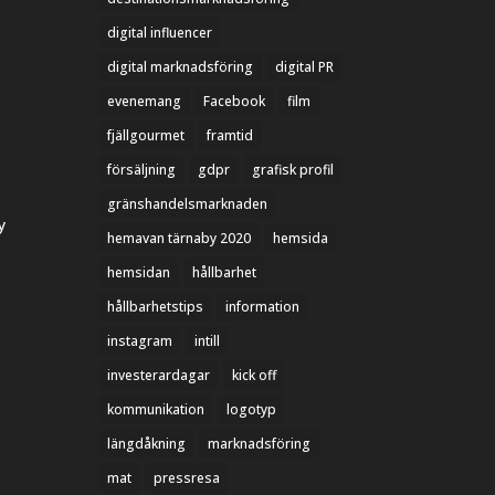
digital influencer
digital marknadsföring
digital PR
evenemang
Facebook
film
fjällgourmet
framtid
försäljning
gdpr
grafisk profil
gränshandelsmarknaden
y
hemavan tärnaby 2020
hemsida
hemsidan
hållbarhet
hållbarhetstips
information
instagram
intill
investerardagar
kick off
kommunikation
logotyp
längdåkning
marknadsföring
mat
pressresa