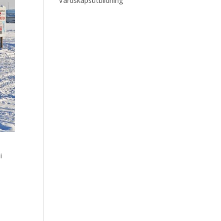
Värdskapsutbildning
i