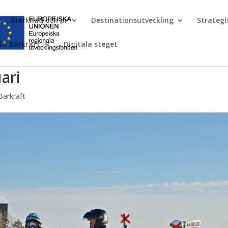
Marknad och pr
Destinationsutveckling
Strateg
kt Bärkraft
Digitala steget
ari
Bärkraft