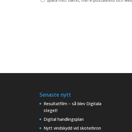
Spara mitt namn, min e-postadress och webb
Senaste nytt
Resultatfilm – så blev Digitala
steget!
Digital handlingsplan
Nytt vindskydd vid skoterbron