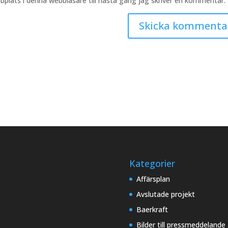
plats i denna webbläsare till nästa gång jag skriver en kommentar.
Kategorier
Affärsplan
Avslutade projekt
Baerkraft
Bilder till pressmeddelande