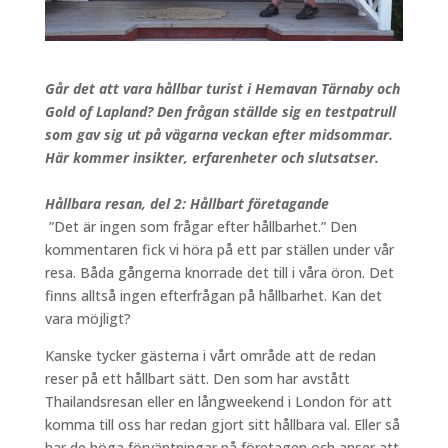
Går det att vara hållbar turist i Hemavan Tärnaby och
Gold of Lapland? Den frågan ställde sig en testpatrull
som gav sig ut på vägarna veckan efter midsommar.
Här kommer insikter, erfarenheter och slutsatser.
Hållbara resan, del 2: Hållbart företagande
”Det är ingen som frågar efter hållbarhet.” Den
kommentaren fick vi höra på ett par ställen under vår
resa. Båda gångerna knorrade det till i våra öron. Det
finns alltså ingen efterfrågan på hållbarhet. Kan det
vara möjligt?
Kanske tycker gästerna i vårt område att de redan
reser på ett hållbart sätt. Den som har avstått
Thailandsresan eller en långweekend i London för att
komma till oss har redan gjort sitt hållbara val. Eller så
har de höga förväntningar på företagen och anser att