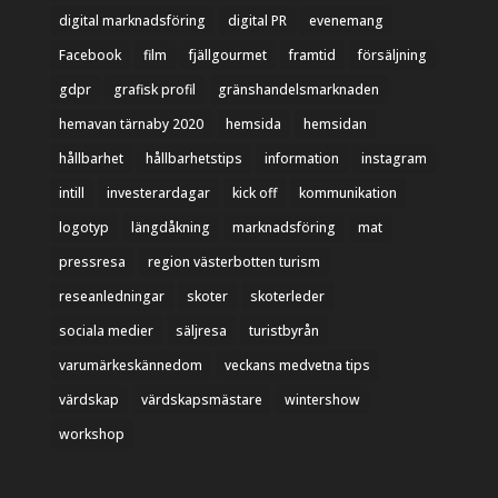
digital marknadsföring
digital PR
evenemang
Facebook
film
fjällgourmet
framtid
försäljning
gdpr
grafisk profil
gränshandelsmarknaden
hemavan tärnaby 2020
hemsida
hemsidan
hållbarhet
hållbarhetstips
information
instagram
intill
investerardagar
kick off
kommunikation
logotyp
längdåkning
marknadsföring
mat
pressresa
region västerbotten turism
reseanledningar
skoter
skoterleder
sociala medier
säljresa
turistbyrån
varumärkeskännedom
veckans medvetna tips
värdskap
värdskapsmästare
wintershow
workshop