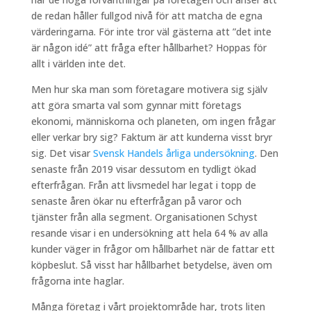
de redan håller fullgod nivå för att matcha de egna
värderingarna. För inte tror väl gästerna att ”det inte
är någon idé” att fråga efter hållbarhet? Hoppas för
allt i världen inte det.
Men hur ska man som företagare motivera sig själv
att göra smarta val som gynnar mitt företags
ekonomi, människorna och planeten, om ingen frågar
eller verkar bry sig? Faktum är att kunderna visst bryr
sig. Det visar
Svensk Handels årliga undersökning
. Den
senaste från 2019 visar dessutom en tydligt ökad
efterfrågan. Från att livsmedel har legat i topp de
senaste åren ökar nu efterfrågan på varor och
tjänster från alla segment. Organisationen Schyst
resande visar i en undersökning att hela 64 % av alla
kunder väger in frågor om hållbarhet när de fattar ett
köpbeslut. Så visst har hållbarhet betydelse, även om
frågorna inte haglar.
Många företag i vårt projektområde har, trots liten