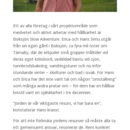
Ett av alla företag i vårt projektområde som
medvetet och aktivt arbetar med hållbarhet är
Boksjön Slow Adventure. Erica och Hans Simu utgår
från sin egen gård i Boksjön, ca fyra mil öster om
Tärnaby, där de erbjuder små grupper måltider vid
deras eget köksbord, vedeldad bastu vid sjön,
tunnbrödsbakning, vandringsturer och nu inför
stundande vinter – skidturer och bad i isvak. För Hans
och Erica har det inte varit tal om någon ”omställning”
som många andra pratar om – för dem har en hållbar
livsstil varit en självklarhet i tre decennier.
”Jorden är vår viktigaste resurs, vi har bara en”,
konstaterar Hans krasst.
För att inte förbruka jordens resurser så måste alla ta
ett gemensamt ansvar, resonerar de. Rent konkret