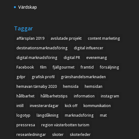
Värdskap
Taggar
affärsplan 2019
avslutade projekt
content marketing
destinationsmarknadsföring
digital influencer
digital marknadsföring
digital PR
evenemang
Facebook
film
fjällgourmet
framtid
försäljning
gdpr
grafisk profil
gränshandelsmarknaden
hemavan tärnaby 2020
hemsida
hemsidan
hållbarhet
hållbarhetstips
information
instagram
intill
investerardagar
kick off
kommunikation
logotyp
längdåkning
marknadsföring
mat
pressresa
region västerbotten turism
reseanledningar
skoter
skoterleder