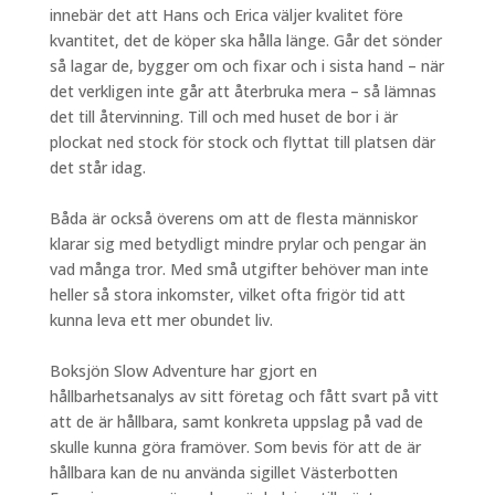
innebär det att Hans och Erica väljer kvalitet före
kvantitet, det de köper ska hålla länge. Går det sönder
så lagar de, bygger om och fixar och i sista hand – när
det verkligen inte går att återbruka mera – så lämnas
det till återvinning. Till och med huset de bor i är
plockat ned stock för stock och flyttat till platsen där
det står idag.
Båda är också överens om att de flesta människor
klarar sig med betydligt mindre prylar och pengar än
vad många tror. Med små utgifter behöver man inte
heller så stora inkomster, vilket ofta frigör tid att
kunna leva ett mer obundet liv.
Boksjön Slow Adventure har gjort en
hållbarhetsanalys av sitt företag och fått svart på vitt
att de är hållbara, samt konkreta uppslag på vad de
skulle kunna göra framöver. Som bevis för att de är
hållbara kan de nu använda sigillet Västerbotten