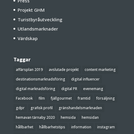
Press
Projekt GHM
Turistbyråutveckling
Utlandsmarknader
Värdskap
Taggar
affärsplan 2019
avslutade projekt
content marketing
destinationsmarknadsföring
digital influencer
digital marknadsföring
digital PR
evenemang
Facebook
film
fjällgourmet
framtid
försäljning
gdpr
grafisk profil
gränshandelsmarknaden
hemavan tärnaby 2020
hemsida
hemsidan
hållbarhet
hållbarhetstips
information
instagram