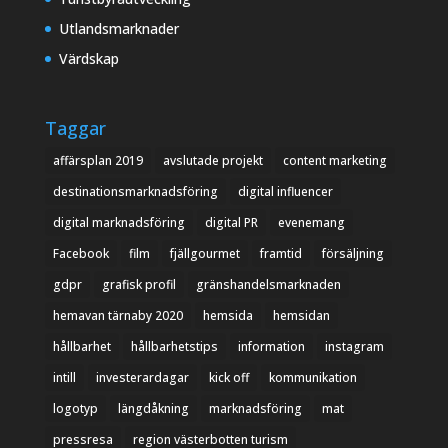
Utlandsmarknader
Värdskap
Taggar
affärsplan 2019
avslutade projekt
content marketing
destinationsmarknadsföring
digital influencer
digital marknadsföring
digital PR
evenemang
Facebook
film
fjällgourmet
framtid
försäljning
gdpr
grafisk profil
gränshandelsmarknaden
hemavan tärnaby 2020
hemsida
hemsidan
hållbarhet
hållbarhetstips
information
instagram
intill
investerardagar
kick off
kommunikation
logotyp
längdåkning
marknadsföring
mat
pressresa
region västerbotten turism