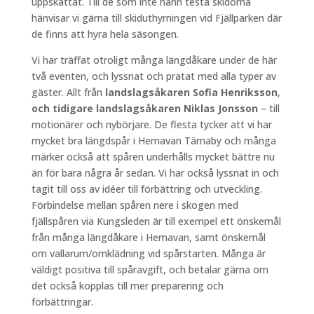
uppskattat. Till de som inte hann testa skidorna
hänvisar vi gärna till skiduthyrningen vid Fjällparken där
de finns att hyra hela säsongen.
Vi har träffat otroligt många längdåkare under de här
två eventen, och lyssnat och pratat med alla typer av
gäster. Allt från
landslagsåkaren Sofia Henriksson
,
och tidigare landslagsåkaren Niklas Jonsson
– till
motionärer och nybörjare. De flesta tycker att vi har
mycket bra längdspår i Hemavan Tärnaby och många
märker också att spåren underhålls mycket bättre nu
än för bara några år sedan. Vi har också lyssnat in och
tagit till oss av idéer till förbättring och utveckling.
Förbindelse mellan spåren nere i skogen med
fjällspåren via Kungsleden är till exempel ett önskemål
från många längdåkare i Hemavan, samt önskemål
om vallarum/omklädning vid spårstarten. Många är
väldigt positiva till spåravgift, och betalar gärna om
det också kopplas till mer preparering och
förbättringar.