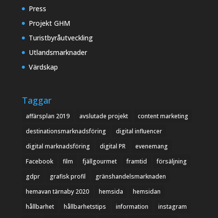
Press
Projekt GHM
Turistbyråutveckling
Utlandsmarknader
Värdskap
Taggar
affärsplan 2019
avslutade projekt
content marketing
destinationsmarknadsföring
digital influencer
digital marknadsföring
digital PR
evenemang
Facebook
film
fjällgourmet
framtid
försäljning
gdpr
grafisk profil
gränshandelsmarknaden
hemavan tärnaby 2020
hemsida
hemsidan
hållbarhet
hållbarhetstips
information
instagram