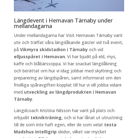
Längdevent i Hemavan Tärnaby under
mellandagarna
Under mellandagarna har Visit Hemavan Tärnaby varit
ute och träffat våra längdåkande gäster vid två event,
på
Vikmyra skidstadion i Tärnaby
och vid
elljusspåret i Hemavan
. Vi har bjudit på eld, mys,
kaffe och blåbärssoppa. Vi har snackat längdåkning
och berättat om hur vi idag jobbar med skyltning och
preparering av längdspåren, samt informerat om den
frivilliga spåravgiften kopplat till hur vi vill jobba vidare
med
utveckling av längdprodukten i Hemavan
Tärnaby
.
Längdcoach Kristina Nilsson har varit på plats och
erbjudit
teknikträning
, och vi har lånat ut utrustning
till de som inte haft egen, eller de som velat
testa
Madshus Intelligrip
skidor, vilket var mycket