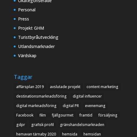
Okategoriserade
Personal
Press
Projekt GHM
Turistbyråutveckling
Utlandsmarknader
Värdskap
Taggar
affärsplan 2019
avslutade projekt
content marketing
destinationsmarknadsföring
digital influencer
digital marknadsföring
digital PR
evenemang
Facebook
film
fjällgourmet
framtid
försäljning
gdpr
grafisk profil
gränshandelsmarknaden
hemavan tärnaby 2020
hemsida
hemsidan