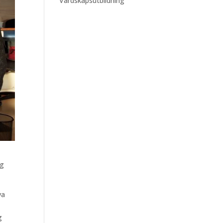
Värdskapsutbildning
ig
va
g