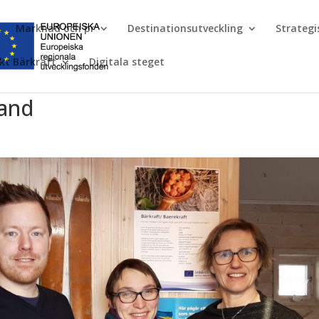
Marknad och pr
Destinationsutveckling
Strateg
kt Bärkraft
Digitala steget
land