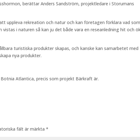
esshormon, berättar Anders Sandström, projektledare i Storumans
tt uppleva rekreation och natur och kan företagen förklara vad so
m vistas i naturen så kan ju det både vara en reseanledning hit och ö
hållbara turistiska produkter skapas, och kanske kan samarbetet med
skapa nya produkter.
otnia Atlantica, precis som projekt Bärkraft är.
atoriska fält är märkta
*