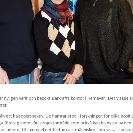
r nyligen varit och besökt Bärkrafts kontor i Hemavan. Det visade s
ter.
rån ett hälsoperspektiv. De hämtar stöd i forskningen för olika positi
nga företag inom vårt projektområde som också kan ha nytta av den
s arbete, till exempel det faktum att människor som vistas i ursko