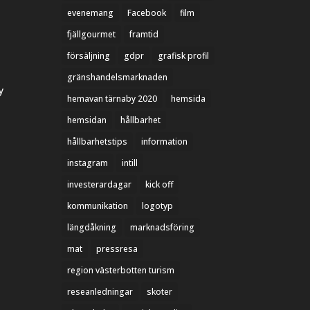
evenemang
Facebook
film
fjällgourmet
framtid
försäljning
gdpr
grafisk profil
gränshandelsmarknaden
y
hemavan tärnaby 2020
hemsida
hemsidan
hållbarhet
hållbarhetstips
information
instagram
intill
investerardagar
kick off
kommunikation
logotyp
längdåkning
marknadsföring
mat
pressresa
region västerbotten turism
reseanledningar
skoter