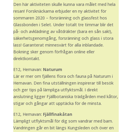
Den här aktiviteten skulle kunna vara målet med hela
resan! Forsknäckarna erbjuder en ny aktivitet för
sommaren 2020 – forsränning och glassfest hos
Glassbonden i Selet. Under totalt tre timmar blir det
på- och avklädning av våtdräkter (bara en sån sak!),
säkerhetsgenomgång, forsränning och glass i stora
lass! Garanterat minnesvärt för alla inblandade.
Bokning sker genom förfrågan online eller
direktkontakt.
E12, Hemavan:
Naturum
Lär er mer om fjällens flora och fauna på Naturum i
Hemavan. Den fina utställningen inspirerar till besök
och ger tips på lämpliga utflyktsmål. I direkt
anslutning ligger Fjällbotaniska trädgården med kåtor,
stigar och gångar att upptäcka för de minsta.
E12, Hemavan:
Fjällfinakåtan
Lämpligt utflyktsmål för dig som vandrar med barn.
Vandringen går en bit längs Kungsleden och över en