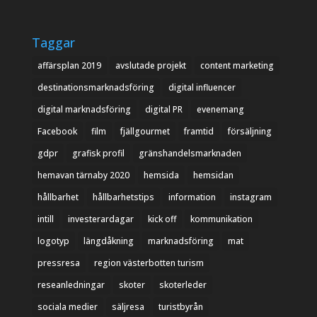
Taggar
affärsplan 2019
avslutade projekt
content marketing
destinationsmarknadsföring
digital influencer
digital marknadsföring
digital PR
evenemang
Facebook
film
fjällgourmet
framtid
försäljning
gdpr
grafisk profil
gränshandelsmarknaden
hemavan tärnaby 2020
hemsida
hemsidan
hållbarhet
hållbarhetstips
information
instagram
intill
investerardagar
kick off
kommunikation
logotyp
längdåkning
marknadsföring
mat
pressresa
region västerbotten turism
reseanledningar
skoter
skoterleder
sociala medier
säljresa
turistbyrån