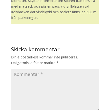
kilometer. Skyltar informerar om spåren från förr. Ta
med matsäck och gör en paus vid grillplatsen vid
Kolvbäcken där vindskydd och toalett finns, ca 500 m
från parkeringen.
Skicka kommentar
Din e-postadress kommer inte publiceras.
Obligatoriska fält är märkta
*