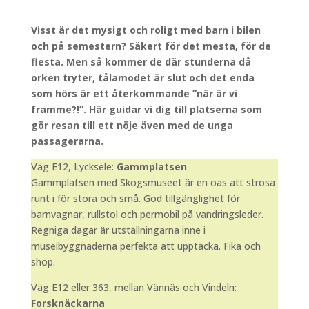
Visst är det mysigt och roligt med barn i bilen
och på semestern? Säkert för det mesta, för de
flesta. Men så kommer de där stunderna då
orken tryter, tålamodet är slut och det enda
som hörs är ett återkommande ”när är vi
framme?!”. Här guidar vi dig till platserna som
gör resan till ett nöje även med de unga
passagerarna.
Väg E12, Lycksele:
Gammplatsen
Gammplatsen med Skogsmuseet är en oas att strosa
runt i för stora och små. God tillgänglighet för
barnvagnar, rullstol och permobil på vandringsleder.
Regniga dagar är utställningarna inne i
museibyggnaderna perfekta att upptäcka. Fika och
shop.
Väg E12 eller 363, mellan Vännäs och Vindeln:
Forsknäckarna