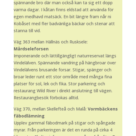
spännande bro där man också kan ta sig ett dopp
varma dagar. I kåtan finns eldstad att använda för
egen medhavd matsäck. En bit längre fram når ni
Kobåset med fler badvänliga bäckar och stenar att
stanna till vid.
Väg 363 mellan Hällnäs och Rusksele:
Mårdseleforsen
Imponerande och lättillgängligt naturreservat längs
Vindelälven. Spännande vandring på hängbroar över
Vindelälvens brusande forsar. Stigar, spänger och
broar leder runt ett stor område med många fina
platser för sol, lek och fika. Stor parkering och
restaurang Wild River i direkt anslutning till vägen.
Restaurangbesök förbokas alltid.
Väg 370, mellan Skellefteå och Malå:
Vormbäckens
fäbodlämning
Upplev gammal fäbodmark på stigar och spångade
myrar. Från parkeringen är det en runda på cirka 4