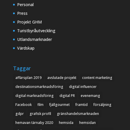
Personal
Press
Projekt GHM
Turistbyråutveckling
Utlandsmarknader
Värdskap
Taggar
affärsplan 2019
avslutade projekt
content marketing
destinationsmarknadsföring
digital influencer
digital marknadsföring
digital PR
evenemang
Facebook
film
fjällgourmet
framtid
försäljning
gdpr
grafisk profil
gränshandelsmarknaden
hemavan tärnaby 2020
hemsida
hemsidan