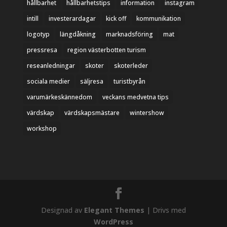
hållbarhet
hållbarhetstips
information
instagram
intill
investerardagar
kick off
kommunikation
logotyp
längdåkning
marknadsföring
mat
pressresa
region västerbotten turism
reseanledningar
skoter
skoterleder
sociala medier
säljresa
turistbyrån
varumärkeskännedom
veckans medvetna tips
värdskap
värdskapsmästare
wintershow
workshop
Designad av
Elegant Themes
| Drivs med
WordPress