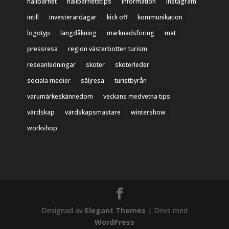
hållbarhet
hållbarhetstips
information
instagram
intill
investerardagar
kick off
kommunikation
logotyp
längdåkning
marknadsföring
mat
pressresa
region västerbotten turism
reseanledningar
skoter
skoterleder
sociala medier
säljresa
turistbyrån
varumärkeskännedom
veckans medvetna tips
värdskap
värdskapsmästare
wintershow
workshop
Designad av
Elegant Themes
| Drivs med
WordPress