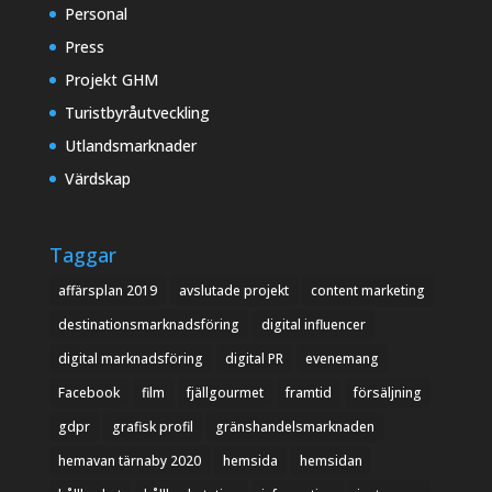
Personal
Press
Projekt GHM
Turistbyråutveckling
Utlandsmarknader
Värdskap
Taggar
affärsplan 2019
avslutade projekt
content marketing
destinationsmarknadsföring
digital influencer
digital marknadsföring
digital PR
evenemang
Facebook
film
fjällgourmet
framtid
försäljning
gdpr
grafisk profil
gränshandelsmarknaden
hemavan tärnaby 2020
hemsida
hemsidan