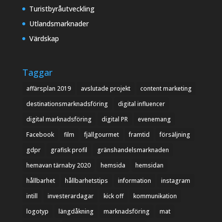
Turistbyråutveckling
Utlandsmarknader
Värdskap
Taggar
affärsplan 2019
avslutade projekt
content marketing
destinationsmarknadsföring
digital influencer
digital marknadsföring
digital PR
evenemang
Facebook
film
fjällgourmet
framtid
försäljning
gdpr
grafisk profil
gränshandelsmarknaden
hemavan tärnaby 2020
hemsida
hemsidan
hållbarhet
hållbarhetstips
information
instagram
intill
investerardagar
kick off
kommunikation
logotyp
längdåkning
marknadsföring
mat