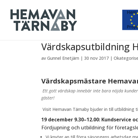
Hem
Proje
Värdskapsutbildning 
av
Gunnel Enetjärn
|
30 nov 2017
|
Okategoris
Värdskapsmästare Hemava
Ett gott värdskap innebär inte bara nöjda kund
gäster!
Visit Hemavan Tärnaby bjuder in till utbildnin
19 december 9.30–12.00: Kundservice o
Fördjupning och utbildning för företagsle
Vi knyter an till förra säsongens arbetsdag 