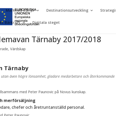
Marknad och pr
Destinationsutveckling
Strateg
kt Bärkraft
Digitala steget
Hemavan Tärnaby 2017/2018
erade
,
Värdskap
n Tärnaby
er utan även högre lönsamhet, gladare medarbetare och återkommande
g tillsammans med Peter Paunovic på Novus kunskap.
ch merförsäljning
dare, chefer och åretruntanställd personal.
med Peter Paunovic