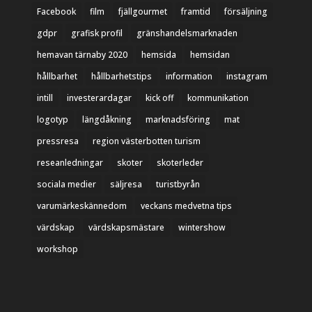
Facebook
film
fjällgourmet
framtid
försäljning
gdpr
grafisk profil
gränshandelsmarknaden
hemavan tärnaby 2020
hemsida
hemsidan
hållbarhet
hållbarhetstips
information
instagram
intill
investerardagar
kick off
kommunikation
logotyp
längdåkning
marknadsföring
mat
pressresa
region västerbotten turism
reseanledningar
skoter
skoterleder
sociala medier
säljresa
turistbyrån
varumärkeskännedom
veckans medvetna tips
värdskap
värdskapsmästare
wintershow
workshop